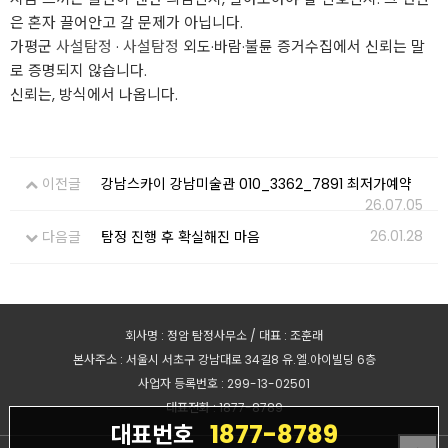
은 혼자 끌어안고 갈 문제가 아닙니다.
가평군
사설탐정
·
사설탐정
외도·바람·불륜 증거수집에서 신뢰는 말
로 증명되지 않습니다.
신뢰는, 방식에서 나옵니다.
이전글
강남스카이 강남미술관 010_3362_7891 최저가예약
26.07.05
26.01.28
다음글
탐정 진행 후 확실해진 마음
회사명 : 정암 탐정사무소 / 대표 : 조훈래
본사주소 : 서울시 서초구 강남대로 34길8 유.엘.아이빌딩 6층
사업자 등록번호 : 299-13-02501
대표전화 : 1877-8789
1877-8789
대표번호