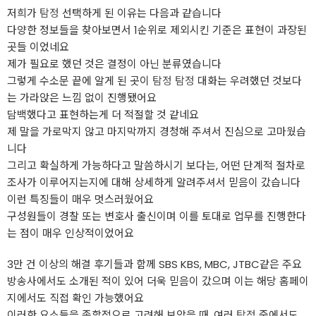
저희가
탐정
선택하게 된 이유는 다음과 같습니다
다양한 정보들을 찾아보면서 1순위로 제외시킨 기준은 표현이 과장된
곳들 이었네요
제가 필요로 했던 것은 결정이 아닌 분류였습니다
그렇게 수소문 끝에 알게 된 곳이
탐정
탐정
대화는 우려했던 것보다
는 가라앉은 느낌 없이 진행됐어요
담백했다고 표현하는게 더 적절할 것 같네요
제 말을 가로막지 않고 마지막까지 경청해 주셔서 진심으로 고마웠습
니다
그리고 확실하게 가능하다고 말씀하시기 보다는, 어떤 단계적 절차로
조사가 이루어지는지에 대해 상세하게 알려주셔서 믿음이 갔습니다
이런 특징들이 매우 멋스러웠어요
구성원들이 경찰 또는 변호사 출신이며 이를 토대로 업무를 진행한다
는 점이 매우 인상적이었어요
3만 건 이상의 해결 후기들과 함께 SBS KBS, MBC, JTBC같은 주요
방송사에서도 소개된 적이 있어 더욱 믿음이 갔으며 이는 해당 홈페이
지에서도 직접 확인 가능했어요
이러한 요소들을 종합적으로 고려해 보았을 때, 여러
탐정
중에서도