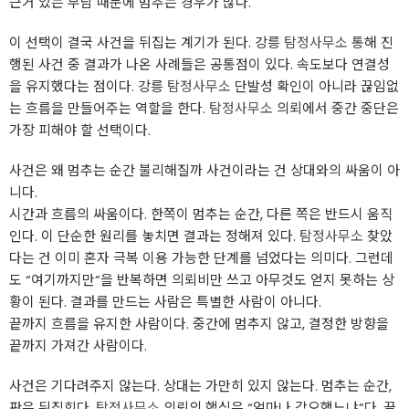
근거 있는 부담 때문에 멈추는 경우가 많다.
이 선택이 결국 사건을 뒤집는 계기가 된다. 강릉
탐정사무소
통해 진
행된 사건 중 결과가 나온 사례들은 공통점이 있다. 속도보다 연결성
을 유지했다는 점이다. 강릉
탐정사무소
단발성 확인이 아니라 끊임없
는 흐름을 만들어주는 역할을 한다.
탐정사무소
의뢰에서 중간 중단은
가장 피해야 할 선택이다.
사건은 왜 멈추는 순간 불리해질까 사건이라는 건 상대와의 싸움이 아
니다.
시간과 흐름의 싸움이다. 한쪽이 멈추는 순간, 다른 쪽은 반드시 움직
인다. 이 단순한 원리를 놓치면 결과는 정해져 있다.
탐정사무소
찾았
다는 건 이미 혼자 극복 이용 가능한 단계를 넘었다는 의미다. 그런데
도 “여기까지만”을 반복하면 의뢰비만 쓰고 아무것도 얻지 못하는 상
황이 된다. 결과를 만드는 사람은 특별한 사람이 아니다.
끝까지 흐름을 유지한 사람이다. 중간에 멈추지 않고, 결정한 방향을
끝까지 가져간 사람이다.
사건은 기다려주지 않는다. 상대는 가만히 있지 않는다. 멈추는 순간,
판은 뒤집힌다.
탐정사무소
의뢰의 핵심은 “얼마나 각오했느냐”다. 끝