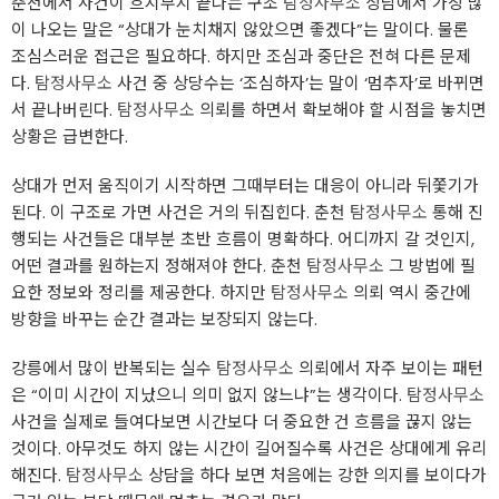
춘천에서 사건이 흐지부지 끝나는 구조
탐정사무소
상담에서 가장 많
이 나오는 말은 “상대가 눈치채지 않았으면 좋겠다”는 말이다. 물론
조심스러운 접근은 필요하다. 하지만 조심과 중단은 전혀 다른 문제
다.
탐정사무소
사건 중 상당수는 ‘조심하자’는 말이 ‘멈추자’로 바뀌면
서 끝나버린다.
탐정사무소
의뢰를 하면서 확보해야 할 시점을 놓치면
상황은 급변한다.
상대가 먼저 움직이기 시작하면 그때부터는 대응이 아니라 뒤쫓기가
된다. 이 구조로 가면 사건은 거의 뒤집힌다. 춘천
탐정사무소
통해 진
행되는 사건들은 대부분 초반 흐름이 명확하다. 어디까지 갈 것인지,
어떤 결과를 원하는지 정해져야 한다. 춘천
탐정사무소
그 방법에 필
요한 정보와 정리를 제공한다. 하지만
탐정사무소
의뢰 역시 중간에
방향을 바꾸는 순간 결과는 보장되지 않는다.
강릉에서 많이 반복되는 실수
탐정사무소
의뢰에서 자주 보이는 패턴
은 “이미 시간이 지났으니 의미 없지 않느냐”는 생각이다.
탐정사무소
사건을 실제로 들여다보면 시간보다 더 중요한 건 흐름을 끊지 않는
것이다. 아무것도 하지 않는 시간이 길어질수록 사건은 상대에게 유리
해진다.
탐정사무소
상담을 하다 보면 처음에는 강한 의지를 보이다가