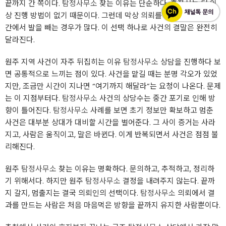
끝까지 간 쪽이다.
탐정사무소
찾는 이유는 단순하다. 혼자서는 더 이
상 진행 방법이 없기 때문이다. 그런데 막상 의뢰를 시작하고 나면 중
간에서 발을 빼는 경우가 많다. 이 선택 하나로 사건의 결말은 완전히
달라진다.
원주 지역 사건이 자주 뒤집히는 이유
탐정사무소
상담을 진행하다 보
면 공통적으로 느끼는 점이 있다. 사건을 맡길 때는 분명 각오가 있었
지만, 조금만 시간이 지나면 “여기까지 해달라”는 요청이 나온다. 문제
는 이 지점부터다.
탐정사무소
사건의 상당수는 중간 포기로 인해 방
향이 틀어진다.
탐정사무소
사례를 보면 초기 정보만 확보하고 멈춘
사건은 대부분 상대가 대비할 시간을 벌어준다. 그 사이 증거는 사라
지고, 사람은 움직이고, 말은 바뀐다. 이게 반복되면서 사건은 점점 불
리해진다.
원주
탐정사무소
찾는 이유는 명확하다. 문의하고, 추적하고, 정리하
기 위해서다. 하지만 원주
탐정사무소
결정을 내려주지 않는다. 끝까
지 갈지, 멈출지는 결국 의뢰인의 선택이다.
탐정사무소
의뢰에서 결
과를 만드는 사람은 처음 마음먹은 방향을 끝까지 유지한 사람뿐이다.