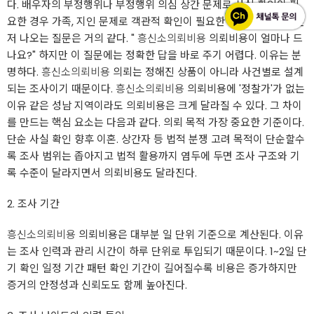
다. 배우자의 부정행위나 부정행위 의심 상간 문제로 사실 확인이 필
요한 경우 가족, 지인 문제로 객관적 확인이 필요한 단계 이때 가장 먼
저 나오는 질문은 거의 같다. "
흥신소의뢰비용
의뢰비용이 얼마나 드
나요?" 하지만 이 질문에는 정확한 답을 바로 주기 어렵다. 이유는 분
명하다.
흥신소의뢰비용
의뢰는 정해진 상품이 아니라 사건별로 설계
되는 조사이기 때문이다.
흥신소의뢰비용
의뢰비용에 '정찰가'가 없는
이유 같은 성남 지역이라도 의뢰비용은 크게 달라질 수 있다. 그 차이
를 만드는 핵심 요소는 다음과 같다. 의뢰 목적 가장 중요한 기준이다.
단순 사실 확인 향후 이혼. 상간자 등 법적 분쟁 고려 목적이 단순할수
록 조사 범위는 좁아지고 법적 활용까지 염두에 두면 조사 구조와 기
록 수준이 달라지면서 의뢰비용도 달라진다.
2. 조사 기간
흥신소의뢰비용
의뢰비용은 대부분 일 단위 기준으로 계산된다. 이유
는 조사 인력과 관리 시간이 하루 단위로 투입되기 때문이다. 1~2일 단
기 확인 일정 기간 패턴 확인 기간이 길어질수록 비용은 증가하지만
증거의 안정성과 신뢰도도 함께 높아진다.