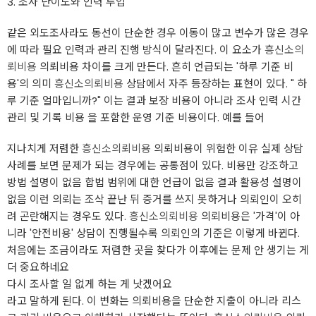
3. 조사 난이도와 인력 투입
같은 외도조사라도 동선이 단순한 경우 이동이 많고 변수가 많은 경우
에 따라 필요 인력과 관리 진행 방식이 달라진다. 이 요소가
흥신소의
뢰비용
의뢰비용 차이를 크게 만든다. 흔히 언급되는 '하루 기준 비
용'의 의미
흥신소의뢰비용
상담에서 자주 등장하는 표현이 있다. " 하
루 기준 얼마입니까?" 이는 결과 보장 비용이 아니라 조사 인력 시간
관리 및 기록 비용 을 포함한 운영 기준 비용이다. 예를 들어
지나치게 저렴한
흥신소의뢰비용
의뢰비용이 위험한 이유 실제 상담
사례를 보면 문제가 되는 경우에는 공통점이 있다. 비용만 강조하고
방법 설명이 없음 합법 범위에 대한 언급이 없음 결과 활용성 설명이
없음 이런 의뢰는 조삭 끝난 뒤 증거를 쓰지 못하거나 의뢰인이 오히
려 곤란해지는 경우도 있다.
흥신소의뢰비용
의뢰비용은 '가격'이 아
니라 '안전비용' 상담이 진행될수록 의뢰인의 기준은 이렇게 바뀐다.
처음에는 조금이라도 저렴한 곳을 찾다가 이후에는 문제 안 생기는 게
더 중요하네요
다시 조사할 일 없게 하는 게 낫겠어요
라고 말하게 된다. 이 변화는 의뢰비용을 단순한 지출이 아니라 리스