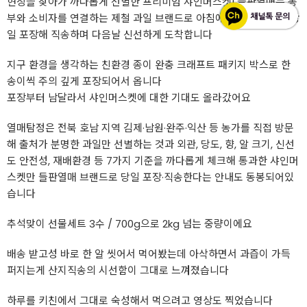
현장을 찾아가 까다롭게 선별한 프리미엄 샤인머스켓! 들판열매는 농
부와 소비자를 연결하는 제철 과일 브랜드로 아침에 수확한 포도를 당
일 포장해 직송하며 다음날 신선하게 도착합니다
지구 환경을 생각하는 친환경 종이 완충 크래프트 패키지 박스로 한
송이씩 주의 깊게 포장되어서 옵니다
포장부터 남달라서 샤인머스켓에 대한 기대도 올라갔어요
열매탐정은 전북 호남 지역 김제·남원·완주·익산 등 농가를 직접 방문
해 출처가 분명한 과일만 선별하는 것과 외관, 당도, 향, 알 크기, 신선
도 안전성, 재배환경 등 7가지 기준을 까다롭게 체크해 통과한 샤인머
스켓만 들판열매 브랜드로 당일 포장·직송한다는 안내도 동봉되어있
습니다
추석맞이 선물세트 3수 / 700g으로 2kg 넘는 중량이에요
배송 받고성 바로 한 알 씻어서 먹어봤는데 아삭하면서 과즙이 가득
퍼지는게 산지직송의 시선함이 그대로 느껴졌습니다
하루를 키친에서 그대로 숙성해서 먹으려고 영상도 찍었습니다