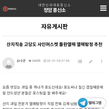
대한민국대표흥신소
정암 흥신소
자유게시판
산지직송 고당도 샤인머스켓 들판열매 열매탐정 추천
0건
249회
26-01-09 07:45
요즘 맛있는 과일 중 하나가 포도인데요! 포도씨나 질긴 껍질때문에
잘 안드셨던 분들은 포스팅을 잘 봐주세요!
산지 과일 전문가 열매탐정이 직접 전북 김제·남원·완주·익산 등 농촌