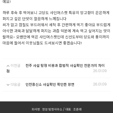
예요!
하루 후숙 후 먹어보니 고당도 샤인머스켓 특유의 망고향이 은은하게
퍼지고 깊은 단맛이 깔끔하게 느껴집니다
씨가 없고 껍질도 부드러워서 세척 후 간편하게 먹기 좋아요 부드럽게
아삭한 과육과 달달하게 퍼지는 과즙 덕분에 계속 먹고 싶어지는 맛이
랄까요~ 오랜만에 먹은 샤인머스켓인데 신선도부터 당도와 풍미까지
마음에 들어서 이웃님들도 드셔보시면 좋겠습니다!
이전글
전주 사설 탐정 비용과 합법적 사실확인 전문가의 차이
26.01.09
점
26.01.09
다음글
인천흥신소 사실확인 확인한 장면
회사명 : 정암 탐정사무소 / 대표 : 조훈래