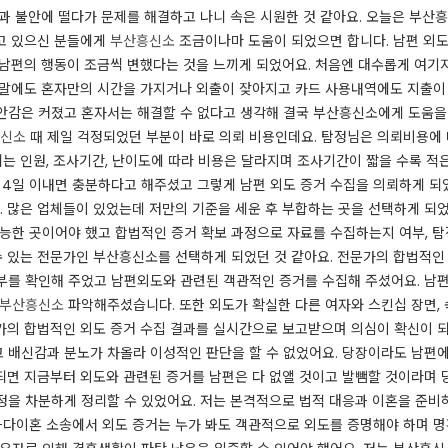
과 불안에 떨다가 문제를 해결하고 나니 속은 시원한 것 같아요. ​오늘은 부산
고 있으신 분들에게
부산흥신소
조금이나마 도움이 되었으면 합니다. 남편 외
터 남편의 행동이 조금씩 변했다는 것을 느끼게 되었어요. 처음엔 대수롭게 여
주말에도 혼자만의 시간을 가지거나 외출이 잦아지고 카드 사용내역에도 지출이 평
안감은 커졌고 혼자서는 해결할 수 없다고 생각해 결국 부산흥신소에게 도움을
신소
때 제일 걱정되었던 부분이 바로 의뢰 비용인데요. 탐정님은 의뢰비용에
되는 인원, 조사기간, 난이도에 따라 비용은 달라지며 조사기간이 짧을 수록 적
는 4일 이내면 충분하다고 해주셨고 그렇게 남편 외도 증거 수집을 의뢰하게 되
 많은 업체들이 있었는데 저만의 기준을 세운 후 부합하는 곳을 선택하게 되었
능한 곳이어야 했고 합법적인 증거 확보 과정으로 자료를 수집하는지 여부, 탐
 수 있는 전문가인 부산흥신소를 선택하게 되었던 것 같아요. 전문가의 합법적
부를 확인해 주었고 남편외도와 관련된 객관적인 증거를 수집해 주셨어요. ​남
부산흥신소
파악해주셨습니다. 또한 외도가 확실한 다른 여자와 스킨십 장면,
문가의 합법적인 외도 증거 수집 결과를 실시간으로 보고받으며 의심이 확신이 되
 배신감과 분노가 차올라 이성적인 판단을 할 수 없었어요. ​당장이라도 남편
되면 지금부터 외도와 관련된 증거를 남편은 다 없앨 것이고 발뺌할 것이라며 
을 차분하게 정리할 수 있었어요. ​저는 본격적으로 법적 대응과 이혼을 준비
다이혼 소송에서 외도 증거는 누가 봐도 객관적으로 외도를 증명해야 하며 명