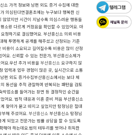
흥신소 가격 정보와 남편 외도 증거 수집에 대한
도가 의심된다면결혼초에는 누구보다 행복한 신
기지 않았지만 시간이 지날수록 의심스러운 행동들
소랑 다르게 커졌음을 확인할 수 있었어요. ​마
 요청하기로 결심했어요. 부산흥신소 의뢰 비용
 대해 투명하게 공개를 해주셨고 산정되는 기준
은 비용이 소요되고 길어질수록 비용은 많이 산정
었어요. 신뢰할 수 있는 전문가, 부산흥신소제가
어요.​우선 추가 비용을
부산흥신소
요구하지 않
정 업력과 업무 경험이 많은 곳, 실시간으로 소통
인 남편 외도 증거수집부산흥신소에서는 보다 체
편의 동선을 추적 관찰하며 반복되는 패턴을 검토
 숙박업소를 들어가는 장면 등 결정적인 순간을
었어요. 법적 대응과 이혼 준비 처음 부산흥신소
에게 찾아가 묻고 따지고 싶었지만 탐정님은 절대
당부해 주셨어요.
부산흥신소
​부산흥신소 탐정님
하게 되었고 전문가는 법률 상담을 할 수 있도록
확해야 하는데요.​법의 테두리를 벗어나 취득한