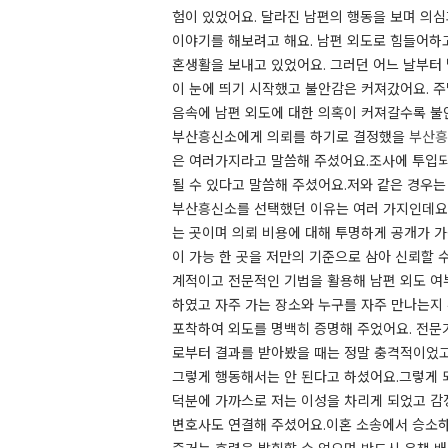
험이 있었어요. 달라진 남편의 행동을 보며 의심
이야기를 해보려고 해요. 남편 외도로 힘들어하
혼생활을 보내고 있었어요. ​그러던 어느 날부
이 눈에 띄기 시작했고 불안감은 커져갔어요. 
음속에 남편 외도에 대한 의혹이 커져갈수록 불
부산흥신소에게 의뢰를 하기로 결정했을
부산흥
은 여러가지라고 말씀해 주셨어요.​조사에 투입
될 수 있다고 말씀해 주셨어요.​저와 같은 경우
부산흥신소를 선택했던 이유는 여러 가지인데요.
는 곳이며 의뢰 비용에 대해 투명하게 공개가 가
이 가능 한 곳을 저만의 기준으로 삼아 신뢰할
계적이고 전문적인 기법을 활용해 남편 외도 여
하였고 자주 가는 장소와 누구를 자주 만나는지
포착하여 외도를 명백히 증명해 주었어요. ​전
로부터 결과를 받아봤을 때는 정말 충격적이었고
그렇게 행동해서는 안 된다고 하셨어요.그렇게 
덕분에 가까스로 저는 이성을 차리게 되었고 감정
변호사도 연결해 주셨어요.이혼 소송에서 승소하