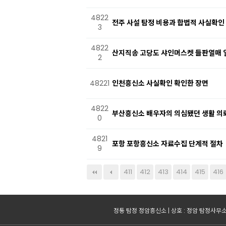
4822
전주 사설 탐정 비용과 합법적 사실확인
3
4822
산지직송 고당도 샤인머스켓 들판열매 
2
48221
인천흥신소 사실확인 확인한 장면
4822
부산흥신소 배우자의 의심됐던 생활 
0
4821
포항 포항흥신소 자료수집 단계적 절차
9
다음
맨끝
411
412
413
414
415
416
정통 탐정 정암흥신소 | 상호 : 정암 탐정사무소 |