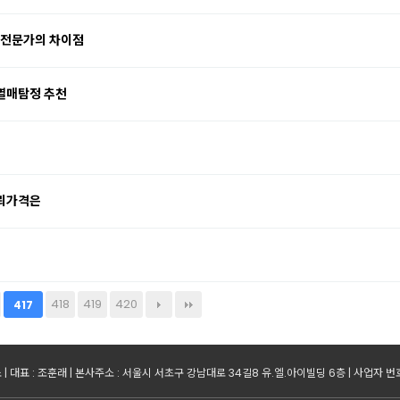
 전문가의 차이점
열매탐정 추천
의뢰가격은
418
419
420
417
 대표 : 조훈래 | 본사주소 : 서울시 서초구 강남대로 34길8 유.엘.아이빌딩 6층 | 사업자 번호 : 2