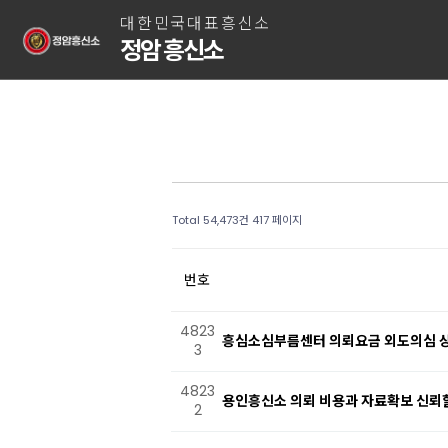
대한민국대표흥신소
정암 흥신소
Total 54,473건
417 페이지
번호
4823
흥심소심부름센터 의뢰요금 외도의심 
3
4823
용인흥신소 의뢰 비용과 자료확보 신뢰
2