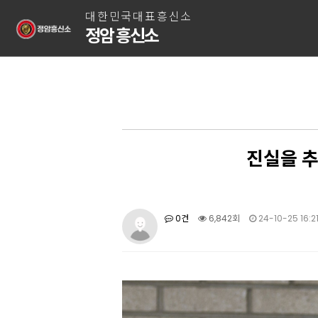
대한민국대표흥신소
정암 흥신소
진실을 추
0건
6,842회
24-10-25 16:2